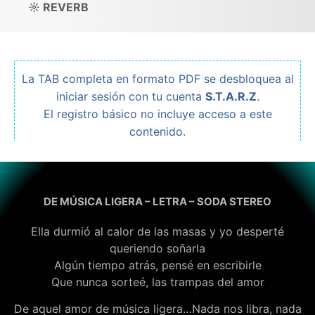
☼ REVERB
La TAB completa en formato PDF se desbloquea al
iniciar sesión con tu cuenta
S.T.A.R.Z
.
El registro básico no incluye acceso a este
contenido.
DE MÚSICA LIGERA – LETRA – SODA STEREO
Ella durmió al calor de las masas y yo desperté
queriendo soñarla
Algún tiempo atrás, pensé en escribirle
Que nunca sorteé, las trampas del amor
De aquel amor de música ligera…Nada nos libra, nada