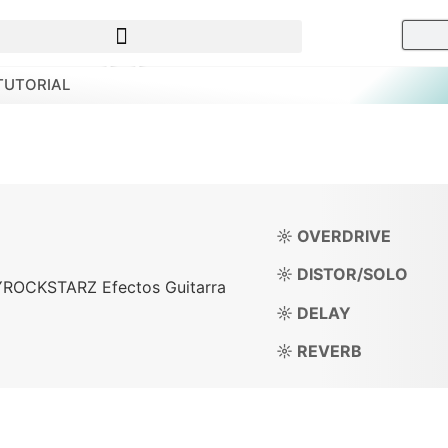
 TUTORIAL
☼ OVERDRIVE
☼ DISTOR/SOLO
☼ DELAY
☼ REVERB