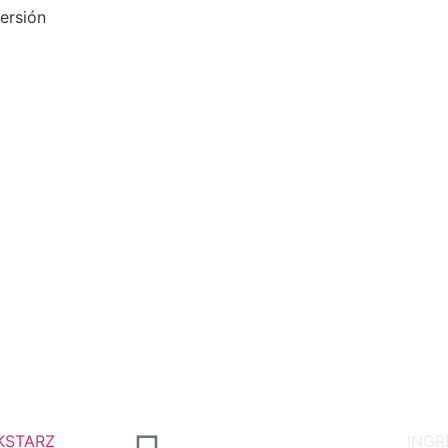
versión
INGR