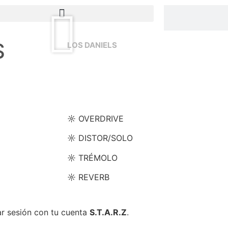
S
LOS DANIELS
☼ OVERDRIVE
☼ DISTOR/SOLO
☼ TRÉMOLO
☼ REVERB
ar sesión con tu cuenta
S.T.A.R.Z
.