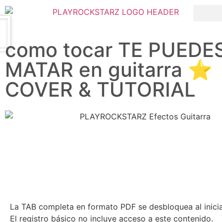
Saltar al contenido principal
como tocar TE PUEDE
MATAR en guitarra ⭐️
COVER & TUTORIAL
La TAB completa en formato PDF se desbloquea al inici
El registro básico no incluye acceso a este contenido.