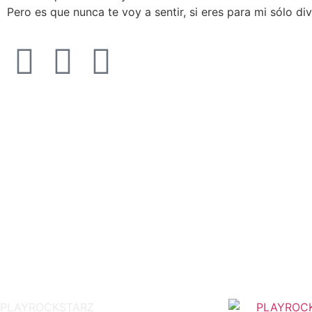
Pero es que nunca te voy a sentir, si eres para mi sólo di
PLAYROCKSTARZ